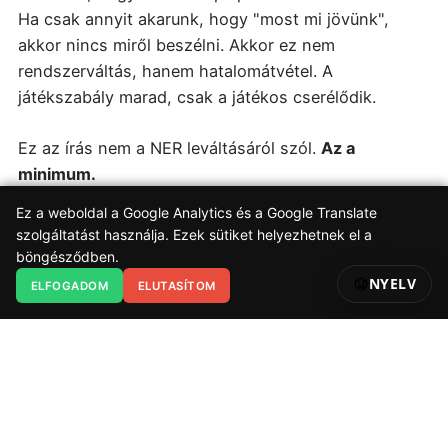
Ha csak annyit akarunk, hogy "most mi jövünk",
akkor nincs miről beszélni. Akkor ez nem
rendszerváltás, hanem hatalomátvétel. A
játékszabály marad, csak a játékos cserélődik.
Ez az írás nem a NER leváltásáról szól.
Az a
minimum.
Ez az írás arról szól, hogy mihez kellene hozzányúlni
Ez a weboldal a Google Analytics és a Google Translate
ahhoz, hogy ne ugyanaz a politikai kultúra térjen
szolgáltatást használja. Ezek sütiket helyezhetnek el a
vissza új arccal, új szlogenekkel, új erkölcsi
böngésződben.
önfelmentéssel.
NYELV
ELFOGADOM
ELUTASÍTOM
Mert a legkényelmetlenebb kérdés nem az, hogy
miért ilyen a rendszer.
Hanem az, hogy mi miatt tudott ilyen lenni.
Ha erre nincs válasz, akkor nincs rendszerváltás,
c
sak új dekoráció a régi színpadon.