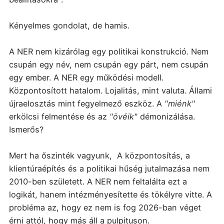
Kényelmes gondolat, de hamis.
A NER nem kizárólag egy politikai konstrukció. Nem
csupán egy név, nem csupán egy párt, nem csupán
egy ember. A NER egy működési modell.
Központosított hatalom. Lojalitás, mint valuta. Állami
újraelosztás mint fegyelmező eszköz. A
"miénk"
erkölcsi felmentése és az
"övéik"
démonizálása.
Ismerős?
Mert ha őszinték vagyunk, A központosítás, a
klientúraépítés és a politikai hűség jutalmazása nem
2010-ben született. A NER nem feltalálta ezt a
logikát, hanem intézményesítette és tökélyre vitte. A
probléma az, hogy ez nem is fog 2026-ban véget
érni attól, hogy más áll a pulpituson.