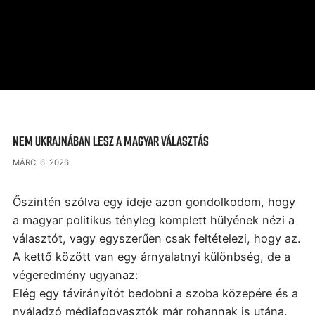
NEM UKRAJNÁBAN LESZ A MAGYAR VÁLASZTÁS
MÁRC. 6, 2026
Őszintén szólva egy ideje azon gondolkodom, hogy
a magyar politikus tényleg komplett hülyének nézi a
választót, vagy egyszerűen csak feltételezi, hogy az.
A kettő között van egy árnyalatnyi különbség, de a
végeredmény ugyanaz:
Elég egy távirányítót bedobni a szoba közepére és a
nyáladzó médiafogyasztók már rohannak is utána.