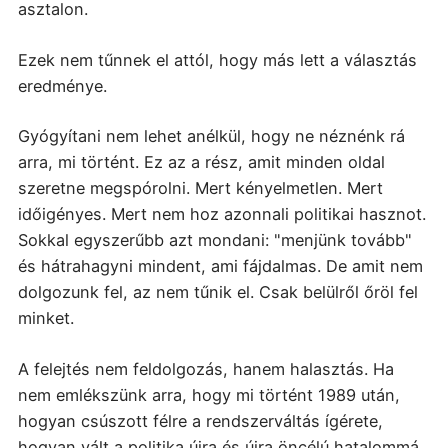
asztalon.
Ezek nem tűnnek el attól, hogy más lett a választás
eredménye.
Gyógyítani nem lehet anélkül, hogy ne néznénk rá
arra, mi történt. Ez az a rész, amit minden oldal
szeretne megspórolni. Mert kényelmetlen. Mert
időigényes. Mert nem hoz azonnali politikai hasznot.
Sokkal egyszerűbb azt mondani: "menjünk tovább"
és hátrahagyni mindent, ami fájdalmas.
De amit nem
dolgozunk fel, az nem tűnik el. Csak belülről őröl fel
minket.
A felejtés nem feldolgozás, hanem halasztás.
Ha
nem emlékszünk arra, hogy mi történt 1989 után,
hogyan csúszott félre a rendszerváltás ígérete,
hogyan vált a politika újra és újra öncélú hatalommá,