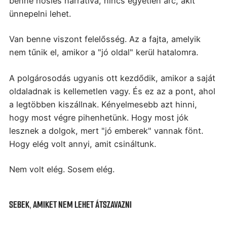
benne hősies narratíva, nincs egyetlen arc, akit
ünnepelni lehet.
Van benne viszont felelősség. Az a fajta, amelyik
nem tűnik el, amikor a "jó oldal" kerül hatalomra.
A polgárosodás ugyanis ott kezdődik, amikor a saját
oldaladnak is kellemetlen vagy. És ez az a pont, ahol
a legtöbben kiszállnak. Kényelmesebb azt hinni,
hogy most végre pihenhetünk. Hogy most jók
lesznek a dolgok, mert "jó emberek" vannak fönt.
Hogy elég volt annyi, amit csináltunk.
Nem volt elég. Sosem elég.
SEBEK, AMIKET NEM LEHET ÁTSZAVAZNI