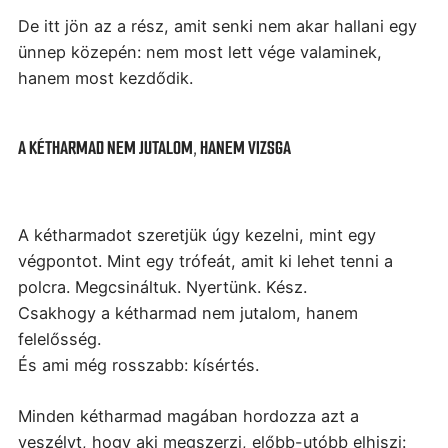
De itt jön az a rész, amit senki nem akar hallani egy
ünnep közepén: nem most lett vége valaminek,
hanem most kezdődik.
A KÉTHARMAD NEM JUTALOM, HANEM VIZSGA
A kétharmadot szeretjük úgy kezelni, mint egy
végpontot. Mint egy trófeát, amit ki lehet tenni a
polcra. Megcsináltuk. Nyertünk. Kész.
Csakhogy a kétharmad nem jutalom, hanem
felelősség.
És ami még rosszabb: kísértés.
Minden kétharmad magában hordozza azt a
veszélyt, hogy aki megszerzi, előbb-utóbb elhiszi: