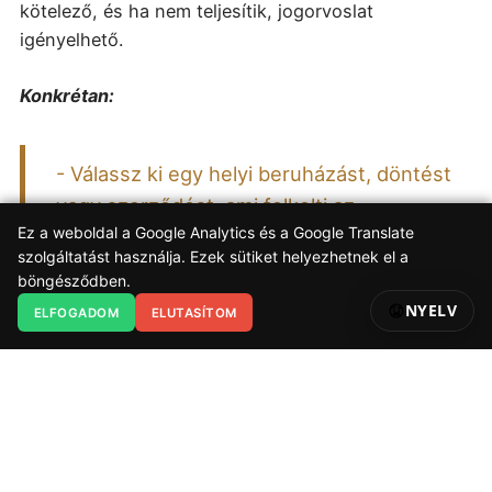
kötelező, és ha nem teljesítik, jogorvoslat
igényelhető.
Konkrétan:
- Válassz ki egy helyi beruházást, döntést
vagy szerződést, ami felkelti az
Ez a weboldal a Google Analytics és a Google Translate
érdeklődésedet.
szolgáltatást használja. Ezek sütiket helyezhetnek el a
böngésződben.
- Igényelj hozzá kapcsolódó
NYELV
ELFOGADOM
ELUTASÍTOM
dokumentumot - közbeszerzési kiírást,
szerződést, testületi előterjesztést.
- Ha megkapod, olvasd el. Ha nem kapod
meg, jelezd a Nemzeti Adatvédelmi és
Információszabadság Hatóságnak.