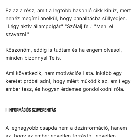
Ez az a rész, amit a legtöbb hasonló cikk kihúz, mert
nehéz megírni anélkül, hogy banalitásba süllyedjen.
"Légy aktív állampolgár." "Szólalj fel." "Menj el
szavazni."
Köszönöm, eddig is tudtam és ha engem olvasol,
minden bizonnyal Te is.
Ami következik, nem motivációs lista. Inkább egy
keretet próbál adni, hogy miért működik az, amit egy
ember tesz, és hogyan érdemes gondolkodni róla.
I. INFORMÁCIÓS SZUVERENITÁS
A legnagyobb csapda nem a dezinformáció, h
anem
az, hogy az ember egyetlen forrástól, egyetlen