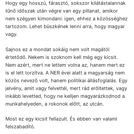
Hogy egy hosszú, fárasztó, sokszor kilátástalannak
tűnő időszak után végre van egy pillanat, amikor
nem szégyen kimondani: igen, ehhez a közösséghez
tartozom. Lehet büszkének lenni arra, hogy magyar
vagy.
Sajnos ez a mondat sokáig nem volt magától
értetődő. Nekem is szoknom kell még egy kicsit.
Nem azért, mert ne lettem volna az, hanem mert ez
is el lett torzítva. A NER évei alatt a magyarság nem
közös nevező volt, hanem politikai állásfoglalás. Egy
jelvény, amit vagy felvettél, mert rád erőltettek, vagy
inkább levetted, hogy ne kelljen magyarázkodnod a
munkahelyeden, a rokonok előtt, az utcán.
Most ez egy kicsit fellazult.
És ebben van valami
felszabadító.