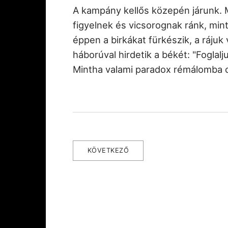
A kampány kellős közepén járunk. M
figyelnek és vicsorognak ránk, min
éppen a birkákat fürkészik, a rájuk
háborúval hirdetik a békét: "Foglalj
Mintha valami paradox rémálomba 
KÖVETKEZŐ