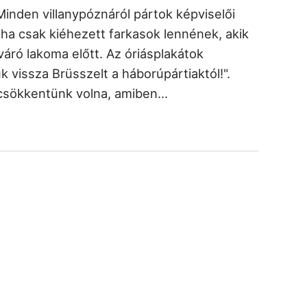
inden villanypóznáról pártok képviselői
tha csak kiéhezett farkasok lennének, akik
 váró lakoma előtt. Az óriásplakátok
uk vissza Brüsszelt a háborúpártiaktól!".
csökkentünk volna, amiben…