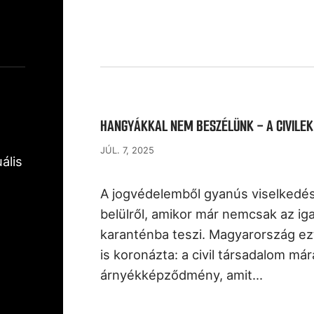
HANGYÁKKAL NEM BESZÉLÜNK - A CIVIL
JÚL. 7, 2025
ális
A jogvédelemből gyanús viselkedés
belülről, amikor már nemcsak az ig
karanténba teszi. Magyarország ezt
is koronázta: a civil társadalom már
árnyékképződmény, amit…