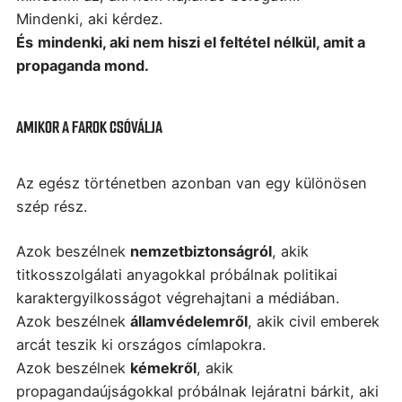
Mindenki, aki kérdez.
És
mindenki, aki nem hiszi el feltétel nélkül, amit a
propaganda mond.
AMIKOR A FAROK CSÓVÁLJA
Az egész történetben azonban van egy különösen
szép rész.
Azok beszélnek
nemzetbiztonságról
, akik
titkosszolgálati anyagokkal próbálnak politikai
karaktergyilkosságot végrehajtani a médiában.
Azok beszélnek
államvédelemről
, akik civil emberek
arcát teszik ki országos címlapokra.
Azok beszélnek
kémekről
, akik
propagandaújságokkal próbálnak lejáratni bárkit, aki