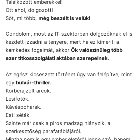
Találkozott emberekkel!
Ott ahol, dolgozott!
Sőt, mi több,
még beszélt is velük!
Gondolom, most az IT-szektorban dolgozóknak el is
kezdett izzadni a tenyere, mert ha ez kimeríti a
kémkedés fogalmát, akkor
Ők valószínűleg több
ezer titkosszolgálati aktában szerepelnek.
Az egész kicseszett történet úgy van felépítve, mint
egy
bulvár-thriller.
Körberajzolt arcok.
Lesifotók.
Kávéspoharak.
Esti séták.
Szinte már csak a piros madzag hiányzik, a
szerkesztőség parafatáblájáról.
Mintha nem is egy ember életéről lenne szó, hanem