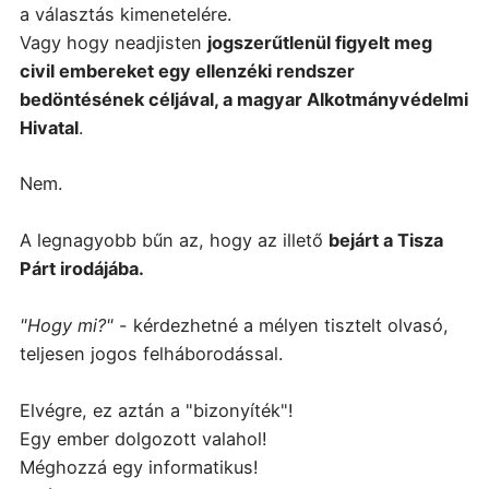
a választás kimenetelére.
Vagy hogy neadjisten
jogszerűtlenül figyelt meg
civil embereket egy ellenzéki rendszer
bedöntésének céljával, a magyar Alkotmányvédelmi
Hivatal
.
Nem.
A legnagyobb bűn az, hogy az illető
bejárt a Tisza
Párt irodájába.
"Hogy mi?"
- kérdezhetné a mélyen tisztelt olvasó,
teljesen jogos felháborodással.
Elvégre, ez aztán a "bizonyíték"!
Egy ember dolgozott valahol!
Méghozzá egy informatikus!