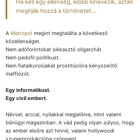
Ha kell egy ellenség, előbb kinevezik, aztán
megírják hozzá a történetet...
A
Metropol
megint megtalálta a következő
közellenséget.
Nem adóforintokat sikkasztó oligarchát.
Nem pedofil politikust.
Nem fiatalkorolúakat prostitúcióra kényszerítő
maffiózót.
Egy informatikust.
Egy civil embert.
Névvel, arccal, nyilakkal megjelölve, mint valami
bűnügyi magazinban.
A vád pedig olyan súlyos, hogy
az ember elsőre azt hinné, valami hollywoodi
szuperprodukcióba csöppent.