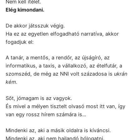
Nem kell ítélet.
Elég kimondani.
De akkor játsszuk végig.
Ha ez az egyetlen elfogadható narratíva, akkor
fogadjuk el:
A tanár, a
mentős, a
rendőr, az
újságíró, az
informatikus, a
taxis, a vállalkozó, az ételfutár, a
szomszéd, de még a
z NNI volt századosa is
ukrán
kém
.
Sőt, jómagam is az vagyok.
És mivel a mélyen tisztelt olvasó most itt van, így
van egy rossz hírem számára is...
Mindenki az, aki a másik oldalra is kíváncsi.
Mindenki az, aki nem hajlandó bólogatni.