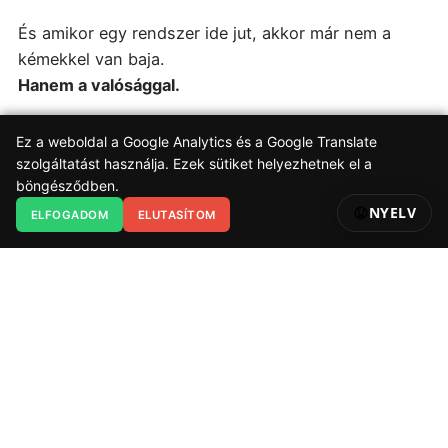
És amikor egy rendszer ide jut, akkor már nem a
kémekkel van baja.
Hanem a valósággal.
Van azonban egy apró probléma.
Ez a weboldal a Google Analytics és a Google Translate
szolgáltatást használja. Ezek sütiket helyezhetnek el a
böngésződben.
H
a mindenki kém, akkor valójában
senki
NYELV
ELFOGADOM
ELUTASÍTOM
sem az
.
Ha minden kritikát külföldi támadásnak neveznek,
akkor valójában
a rendszer menekül a kritikától
.
És ha egy hatalom már civil emberek arcát teszi ki
propagandaújságok címlapjára, akkor ott már nem a
nemzetbiztonság sérül.
Hanem a személyiségi jogokon túl,
a józan ész
is.